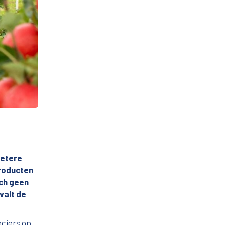
betere
producten
och geen
valt de
nciers op