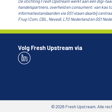
De stichting Fresh Upstream werkt aan één digi-taal 
handelspartners, overheid en consument: van kas tot 
informatiestandaarden via GS1 staan daarbij centraa
Frug I Com, CBL, Nevedi, LTO Nederland en GS1 Nede
Volg Fresh Upstream via
© 2026 Fresh Upstream. Alle re