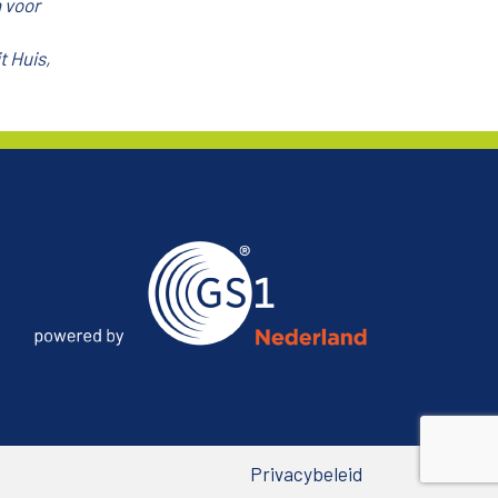
 voor
t Huis,
Privacybeleid