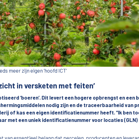
eds meer zijn eigen ‘hoofd ICT’
zicht in versketen met feiten’
iseerd ‘boeren’. Dit levert een hogere opbrengst en een 
schermingsmiddelen nodig zijn en de traceerbaarheid van 
erij of kas een eigen identificatienummer heeft. “Ik ben t
Maar met een uniek identificatienummer voor locaties (GLN) 
et van essentieel belang dat percelen, producenten en levera