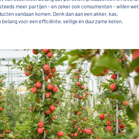
steeds meer partijen – en zeker ook consumenten – willen wet
ducten vandaan komen. Denk dan aan een akker, kas,
 belang voor een efficiënte, veilige én duurzame keten.