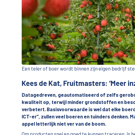
Een teler of boer wordt binnen zijn eigen bedrijf ste
Kees de Kat, Fruitmasters: ‘Meer in
Datagedreven, geautomatiseerd of zelfs gerobot
kwaliteit op, terwijl minder grondstoffen en be
verbetert. Basisvoorwaarde is wel dat elke boerd
ICT-er”, zullen veel boeren en tuinders denken. 
appel letterlijk niet ver van de boom.
Om producten snel en goed te kunnen traceren, is h