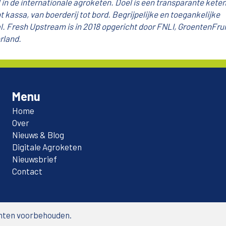
in de internationale agroketen. Doel is een transparante keten
kassa, van boerderij tot bord. Begrijpelijke en toegankelijke
l. Fresh Upstream is in 2018 opgericht door FNLI, GroentenFrui
rland.
Menu
Home
Over
Nieuws & Blog
Digitale Agroketen
Nieuwsbrief
Contact
chten voorbehouden.