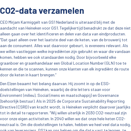
CO2-data verzamelen
CEO Mirjam Karmiggelt van GS1 Nederland is uiteraard blij met de
aandacht van Heineken voor GS1. Tegelijkertijd benadrukt ze dat deze niet
alleen gaan over het identificeren en delen van data van eindproducten.
“Dat gaat alleen over het laatste deel van de keten, van de brouwerij tot
aan de consument. Alles wat daarvoor gebeurt, is eveneens relevant. Als
we willen vastleggen welke ingrediënten zijn gebruikt en waar die vandaan
komen, hebben we ook standaarden nodig. Door bijvoorbeeld elke
graanboer en graanhandelaar een Global Location Number (GLN) toe te
kennen en die te scannen, kunnen onze klanten van elk ingrediënt de route
door de keten in kaart brengen.”
Den Elzen beaamt het belang daarvan. Hij zoomt in op de ESG-
doelstellingen van Heineken, waarbij de drie letters staan voor
Environment (milieu), Social (mens en maatschappij) en Governance
(behoorlijk bestuur). Als in 2025 de Corporate Sustainability Reporting
Directive (CSRD) van kracht wordt, is Heineken verplicht daarover jaarlijks
tot in detail te rapporteren. “Wij willen uiterlijk in 2030 CO2-neutraal zijn
voor onze eigen activiteiten. In 2040 willen we dat onze hele keten CO2-
neutraal is. Om die doelstellingen te halen, hebben we heel veel data nodig,
ook van leveranciers. GS1 kan ons helpen om die data vast te leggen, te