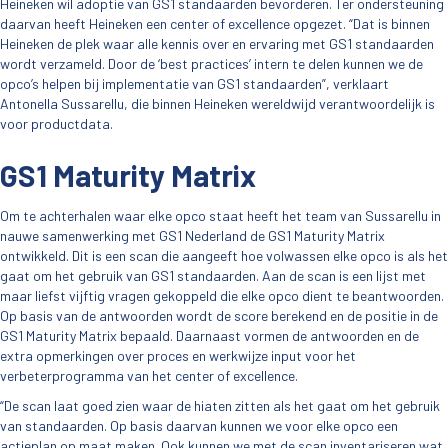
Heineken wil adoptie van GS1 standaarden bevorderen. Ter ondersteuning
daarvan heeft Heineken een center of excellence opgezet. “Dat is binnen
Heineken de plek waar alle kennis over en ervaring met GS1 standaarden
wordt verzameld. Door de ‘best practices’ intern te delen kunnen we de
opco’s helpen bij implementatie van GS1 standaarden”, verklaart
Antonella Sussarellu, die binnen Heineken wereldwijd verantwoordelijk is
voor productdata.
GS1 Maturity Matrix
Om te achterhalen waar elke opco staat heeft het team van Sussarellu in
nauwe samenwerking met GS1 Nederland de GS1 Maturity Matrix
ontwikkeld. Dit is een scan die aangeeft hoe volwassen elke opco is als het
gaat om het gebruik van GS1 standaarden. Aan de scan is een lijst met
maar liefst vijftig vragen gekoppeld die elke opco dient te beantwoorden.
Op basis van de antwoorden wordt de score berekend en de positie in de
GS1 Maturity Matrix bepaald. Daarnaast vormen de antwoorden en de
extra opmerkingen over proces en werkwijze input voor het
verbeterprogramma van het center of excellence.
“De scan laat goed zien waar de hiaten zitten als het gaat om het gebruik
van standaarden. Op basis daarvan kunnen we voor elke opco een
actieplan op maat maken. Ook kunnen we met de scan inventariseren wat