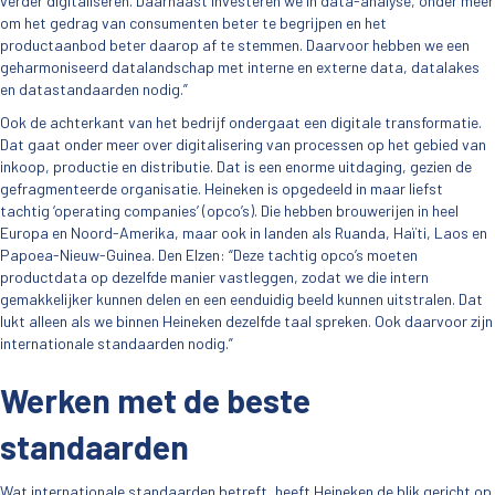
verder digitaliseren. Daarnaast investeren we in data-analyse, onder meer
om het gedrag van consumenten beter te begrijpen en het
productaanbod beter daarop af te stemmen. Daarvoor hebben we een
geharmoniseerd datalandschap met interne en externe data, datalakes
en datastandaarden nodig.”
Ook de achterkant van het bedrijf ondergaat een digitale transformatie.
Dat gaat onder meer over digitalisering van processen op het gebied van
inkoop, productie en distributie. Dat is een enorme uitdaging, gezien de
gefragmenteerde organisatie. Heineken is opgedeeld in maar liefst
tachtig ‘operating companies’ (opco’s). Die hebben brouwerijen in heel
Europa en Noord-Amerika, maar ook in landen als Ruanda, Haïti, Laos en
Papoea-Nieuw-Guinea. Den Elzen: “Deze tachtig opco’s moeten
productdata op dezelfde manier vastleggen, zodat we die intern
gemakkelijker kunnen delen en een eenduidig beeld kunnen uitstralen. Dat
lukt alleen als we binnen Heineken dezelfde taal spreken. Ook daarvoor zijn
internationale standaarden nodig.”
Werken met de beste
standaarden
Wat internationale standaarden betreft, heeft Heineken de blik gericht op