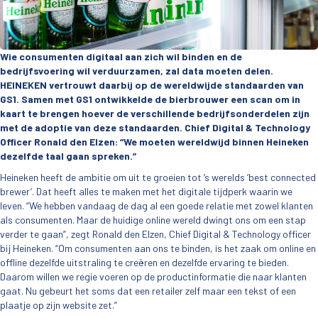
Wie consumenten digitaal aan zich wil binden en de
bedrijfsvoering wil verduurzamen, zal data moeten delen.
HEINEKEN vertrouwt daarbij op de wereldwijde standaarden van
GS1. Samen met GS1 ontwikkelde de bierbrouwer een scan om in
kaart te brengen hoever de verschillende bedrijfsonderdelen zijn
met de adoptie van deze standaarden. Chief Digital & Technology
Officer Ronald den Elzen: “We moeten wereldwijd binnen Heineken
dezelfde taal gaan spreken.”
Heineken heeft de ambitie om uit te groeien tot ’s werelds ‘best connected
brewer’. Dat heeft alles te maken met het digitale tijdperk waarin we
leven. “We hebben vandaag de dag al een goede relatie met zowel klanten
als consumenten. Maar de huidige online wereld dwingt ons om een stap
verder te gaan”, zegt Ronald den Elzen, Chief Digital & Technology officer
bij Heineken. “Om consumenten aan ons te binden, is het zaak om online en
offline dezelfde uitstraling te creëren en dezelfde ervaring te bieden.
Daarom willen we regie voeren op de productinformatie die naar klanten
gaat. Nu gebeurt het soms dat een retailer zelf maar een tekst of een
plaatje op zijn website zet.”