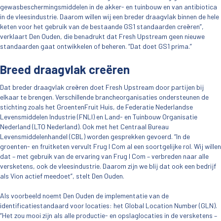
gewasbeschermingsmiddelen in de akker- en tuinbouw en van antibiotica
in de vleesindustrie. Daarom willen wij een breder draagvlak binnen de hele
keten voor het gebruik van de bestaande GS1 standaarden creëren”,
verklaart Den Ouden, die benadrukt dat Fresh Upstream geen nieuwe
standaarden gaat ontwikkelen of beheren. “Dat doet GS1 prima.”
Breed draagvlak creëren
Dat breder draagvlak creëren doet Fresh Upstream door partijen bij
elkaar te brengen. Verschillende brancheorganisaties ondersteunen de
stichting zoals het GroentenFruit Huis, de Federatie Nederlandse
Levensmiddelen Industrie (FNLI) en Land- en Tuinbouw Organisatie
Nederland (LTO Nederland). Ook met het Centraal Bureau
Levensmiddelenhandel (CBL) worden gesprekken gevoerd. “In de
groenten- en fruitketen vervult Frug I Com al een soortgelijke rol. Wij willen
dat – met gebruik van de ervaring van Frug I Com – verbreden naar alle
versketens, ook de vleesindustrie. Daarom zijn we blij dat ook een bedrijf
als Vion actief meedoet”, stelt Den Ouden.
Als voorbeeld noemt Den Ouden de implementatie van de
identificatiestandaard voor locaties: het Global Location Number (GLN).
“Het zou mooi zijn als alle productie- en opslaglocaties in de versketens –