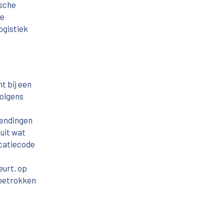
ische
ke
ogistiek
t bij een
volgens
zendingen
 uit wat
icatiecode
eurt, op
 betrokken