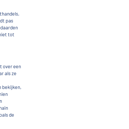
thandels,
rdt pas
andaarden
iet tot
t over een
r als ze
 bekijken,
hien
n
hain
oals de