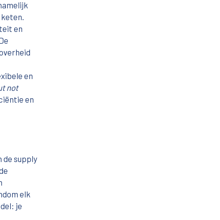
namelijk
 keten.
teit en
 De
 overheid
xibele en
ut not
ciëntie en
n de supply
 de
n
ondom elk
del: je