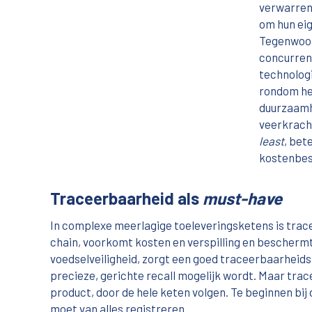
verwarren
om hun ei
Tegenwoord
concurren
technolog
rondom he
duurzaam
veerkracht
least
, bet
kostenbes
Traceerbaarheid als
must-have
In complexe meerlagige toeleveringsketens is tra
chain, voorkomt kosten en verspilling en beschermt
voedselveiligheid, zorgt een goed traceerbaarheids
precieze, gerichte recall mogelijk wordt. Maar tra
product, door de hele keten volgen. Te beginnen bij 
moet van alles registreren.