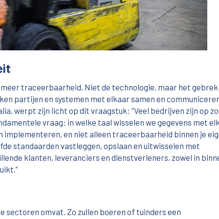
eit
n meer traceerbaarheid. Niet de technologie, maar het gebrek
 werken partijen en systemen met elkaar samen en communicere
ia, werpt zijn licht op dit vraagstuk: “Veel bedrijven zijn op z
undamentele vraag: in welke taal wisselen we gegevens met elk
n implementeren, en niet alleen traceerbaarheid binnen je ei
lfde standaarden vastleggen, opslaan en uitwisselen met
lende klanten, leveranciers en dienstverleners, zowel in binn
uikt.”
ende sectoren omvat. Zo zullen boeren of tuinders een