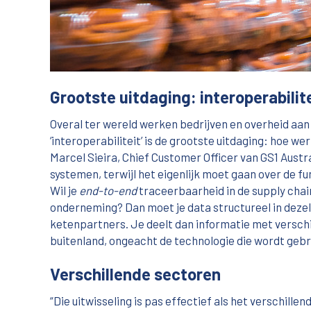
Grootste uitdaging: interoperabilit
Overal ter wereld werken bedrijven en overheid aa
‘interoperabiliteit’ is de grootste uitdaging: hoe
Marcel Sieira, Chief Customer Officer van GS1 Austral
systemen, terwijl het eigenlijk moet gaan over de f
Wil je
end-to-end
traceerbaarheid in de supply chai
onderneming? Dan moet je data structureel in deze
ketenpartners. Je deelt dan informatie met verschil
buitenland, ongeacht de technologie die wordt gebr
Verschillende sectoren
“Die uitwisseling is pas effectief als het verschill