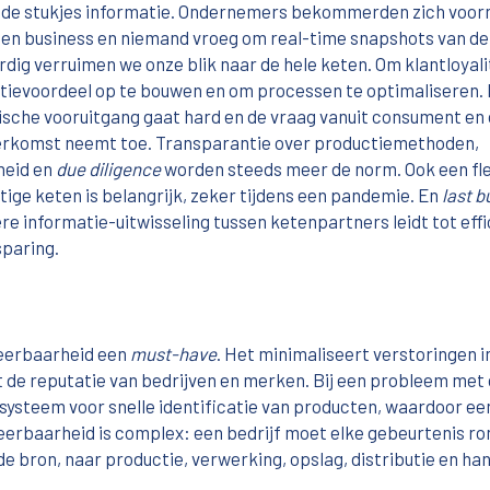
de stukjes informatie. Ondernemers bekommerden zich voor
gen business en niemand vroeg om real-time snapshots van de
ig verruimen we onze blik naar de hele keten. Om klantloyali
tievoordeel op te bouwen en om processen te optimaliseren.
ische vooruitgang gaat hard en de vraag vanuit consument en
rkomst neemt toe. Transparantie over productiemethoden,
heid en
due diligence
worden steeds meer de norm. Ook een fle
ige keten is belangrijk, zeker tijdens een pandemie. En
last b
ere informatie-uitwisseling tussen ketenpartners leidt tot effi
paring.
ceerbaarheid een
must-have
. Het minimaliseert verstoringen i
 de reputatie van bedrijven en merken. Bij een probleem met
systeem voor snelle identificatie van producten, waardoor ee
ceerbaarheid is complex: een bedrijf moet elke gebeurtenis r
de bron, naar productie, verwerking, opslag, distributie en han