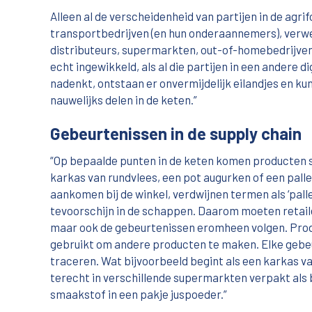
Alleen al de verscheidenheid van partijen in de agri
transportbedrijven (en hun onderaannemers), verwe
distributeurs, supermarkten, out-of-homebedrijven
echt ingewikkeld, als al die partijen in een andere
nadenkt, ontstaan er onvermijdelijk eilandjes en 
nauwelijks delen in de keten.”
Gebeurtenissen in de supply chain
“Op bepaalde punten in de keten komen producten sam
karkas van rundvlees, een pot augurken of een palle
aankomen bij de winkel, verdwijnen termen als ‘pall
tevoorschijn in de schappen. Daarom moeten retai
maar ook de gebeurtenissen eromheen volgen. Pro
gebruikt om andere producten te maken. Elke gebe
traceren. Wat bijvoorbeeld begint als een karkas v
terecht in verschillende supermarkten verpakt als b
smaakstof in een pakje juspoeder.”