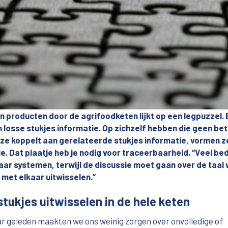
n producten door de agrifoodketen lijkt op een legpuzzel. E
 losse stukjes informatie. Op zichzelf hebben die geen bet
e ze koppelt aan gerelateerde stukjes informatie, vormen 
e. Dat plaatje heb je nodig voor traceerbaarheid. “Veel bed
aar systemen, terwijl de discussie moet gaan over de taal
met elkaar uitwisselen.”
tukjes uitwisselen in de hele keten
ar geleden maakten we ons weinig zorgen over onvolledige of