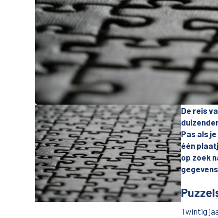
De reis va
duizenden
Pas als j
één plaatj
op zoek n
gegevens 
Puzzels
Twintig ja