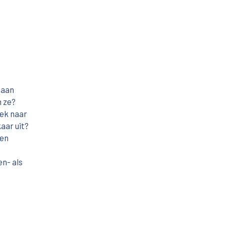
 aan
n ze?
oek naar
aar uit?
gen
en- als