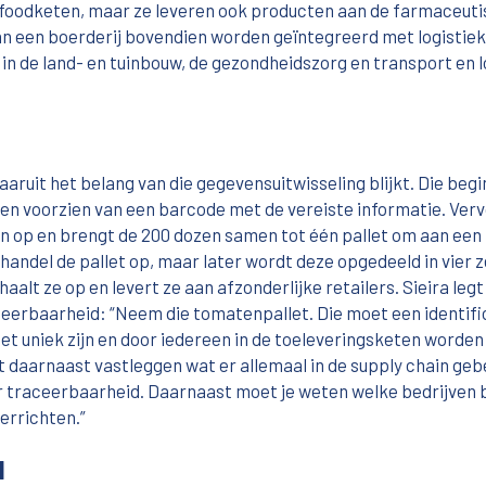
foodketen, maar ze leveren ook producten aan de farmaceut
an een boerderij bovendien worden geïntegreerd met logistie
n de land- en tuinbouw, de gezondheidszorg en transport en l
ruit het belang van die gegevensuitwisseling blijkt. Die begin
ozen voorzien van een barcode met de vereiste informatie. Ver
en op en brengt de 200 dozen samen tot één pallet om aan een
thandel de pallet op, maar later wordt deze opgedeeld in vier 
lt ze op en levert ze aan afzonderlijke retailers. Sieira legt
eerbaarheid: “Neem die tomatenpallet. Die moet een identif
t uniek zijn en door iedereen in de toeleveringsketen worden
 daarnaast vastleggen wat er allemaal in de supply chain geb
oor traceerbaarheid. Daarnaast moet je weten welke bedrijven
verrichten.”
l