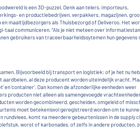
foodwereld is een 3D-puzzel. Denk aan telers, importeurs,
rkings- en productiebedrijven, verpakkers, magazijnen, groo
 en maaltijdbezorgers als Thuisbezorgd of Deliveroo. Het wo
 digi-taal communiceren. “Als je niet meteen over informatiest
kunnen gebruikers van traceerbaarheidssytemen hun gegevens n
en. Bijvoorbeeld bij transport en logistiek: of je het nu heb
t aardbeien, al deze producent worden uiteindelijk vracht. Maa
et’ en ‘container’. Dan komen de afzonderlijke eenheden weer
lers producten niet alleen als samengevoegde vrachteenheden
ducten worden gecombineerd, gescheiden, omgeleid of missc
urtenis moet betekenisvol geregistreerd worden om te kunne
an rundvlees, komt na meerdere gebeurtenissen in de supply c
iefstuk, worst of karbonades, of zelfs in andere producten, z