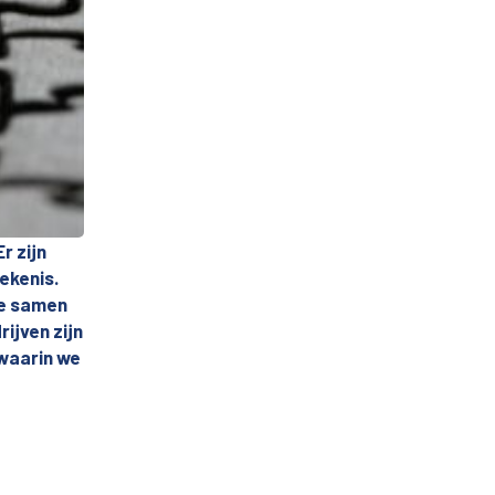
r zijn
ekenis.
ze samen
rijven zijn
 waarin we